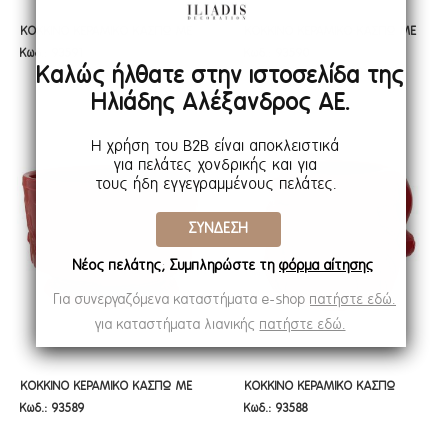
ΚΟΚΚΙΝΟ ΚΕΡΑΜΙΚΟ ΚΑΣΠΩ ΜΕ
ΚΟΚΚΙΝΟ ΚΕΡΑΜΙΚΟ ΚΑΣΠΩ ΜΕ
ΚΟΚΚΙΝΟ ΚΕΡΑΜΙΚΟ ΚΑΣΠΩ ΜΕ
ΚΟΚΚΙΝΟ ΚΕΡΑΜΙΚΟ ΚΑΣΠΩ ΜΕ
Κωδ.: 93591
Κωδ.: 93590
ΑΝΑΓΛΥΦΑ ΣΧΕΔΙΑ ΑΣΤΕΡΙΩΝ
ΑΝΑΓΛΥΦΑ ΣΧΕΔΙΑ ΕΛΑΦΙΑ
ΑΝΑΓΛΥΦΑ ΣΧΕΔΙΑ ΑΣΤΕΡΙΩΝ
ΑΝΑΓΛΥΦΑ ΣΧΕΔΙΑ ΕΛΑΦΙΑ
Καλώς ήλθατε στην ιστοσελίδα της
Φ17Χ10ΕΚ
Φ13Χ18ΕΚ
Φ17Χ10ΕΚ
Φ13Χ18ΕΚ
Ηλιάδης Αλέξανδρος ΑΕ.
Η χρήση του B2B είναι αποκλειστικά
για πελάτες χονδρικής και για
τους ήδη εγγεγραμμένους πελάτες.
ΣΥΝΔΕΣΗ
Νέος πελάτης; Συμπληρώστε τη
φόρμα αίτησης
Για συνεργαζόμενα καταστήματα e-shop
πατήστε εδώ.
για καταστήματα λιανικής
πατήστε εδώ.
ΚΟΚΚΙΝΟ ΚΕΡΑΜΙΚΟ ΚΑΣΠΩ ΜΕ
ΚΟΚΚΙΝΟ ΚΕΡΑΜΙΚΟ ΚΑΣΠΩ
ΚΟΚΚΙΝΟ ΚΕΡΑΜΙΚΟ ΚΑΣΠΩ ΜΕ
ΚΟΚΚΙΝΟ ΚΕΡΑΜΙΚΟ ΚΑΣΠΩ
Κωδ.: 93589
Κωδ.: 93588
ΑΝΑΓΛΥΦΑ ΣΧΕΔΙΑ ΕΛΑΦΙΑ
ΑΓ.ΒΑΣΙΛΗΣ 11,5Χ11Χ9ΕΚ
ΑΝΑΓΛΥΦΑ ΣΧΕΔΙΑ ΕΛΑΦΙΑ
ΑΓ.ΒΑΣΙΛΗΣ 11,5Χ11Χ9ΕΚ
17Χ17Χ11,5ΕΚ
17Χ17Χ11,5ΕΚ