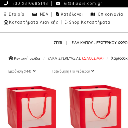
+30 2310685148
ai@iliadis.com.gr
Εταιρία
ΝΕΑ
Κατάλογοι
Επικοινωνία
|
Καταστήματα Λιανικής
E-Shop Καταστήματα
ΣΠΙΤΙ
ΕΙΔΗ ΚΗΠΟΥ - ΕΞΩΤΕΡΙΚΟΥ ΧΩΡΟ
Δέντρα με Ενσωματωμένα Λαμπάκια
Διακοσμητικά Εξωτερικού Χώρου
Κεντρική σελίδα
ΥΛΙΚΑ ΣΥΣΚΕΥΑΣΙΑΣ
(ΔΙΑΘΕΣΙΜΑ)
Χαρτοσα
Εμφάνιση (144)
Ταξινόμηση (Τα νεότερα)