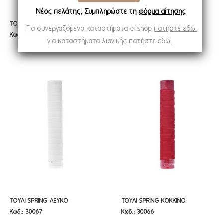
Νέος πελάτης; Συμπληρώστε τη
φόρμα αίτησης
ΤΟΥΛΙ ΡΟΛΛΟ 70Χ20ΜΕΤΡΑ
ΤΟΥΛΙ SPRING ΒΕΡΑΜΑΝ
ΤΟΥΛΙ ΡΟΛΛΟ 70Χ20ΜΕΤΡΑ
ΤΟΥΛΙ SPRING ΒΕΡΑΜΑΝ
Για συνεργαζόμενα καταστήματα e-shop
πατήστε εδώ.
Κωδ.: 31231
Κωδ.: 30070
50CMX9.10Μ
50CMX9.10Μ
για καταστήματα λιανικής
πατήστε εδώ.
ΤΟΥΛΙ SPRING ΛΕΥΚΟ
ΤΟΥΛΙ SPRING ΚΟΚΚΙΝΟ
ΤΟΥΛΙ SPRING ΛΕΥΚΟ
ΤΟΥΛΙ SPRING ΚΟΚΚΙΝΟ
Κωδ.: 30067
Κωδ.: 30066
50CMX9.10Μ
50CMX9.10Μ
50CMX9.10Μ
50CMX9.10Μ