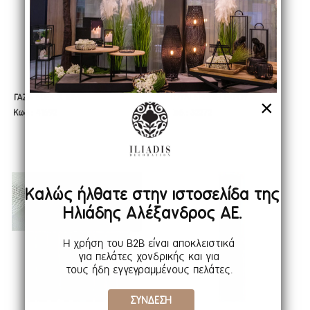
ΓΑΖΑ 60ΕΚ Χ 18Μ
ΤΟΥΛΙ SPRING ΕΚΡΟΥ
ΓΑΖΑ 60ΕΚ Χ 18Μ
ΤΟΥΛΙ SPRING ΕΚΡΟΥ
×
Κωδ.: 41692
Κωδ.: 32272
ΚΟΛΑΡΙΣΜ.ΛΕΥΚΟ
50CMX9.10M
ΚΟΛΑΡΙΣΜ.ΛΕΥΚΟ
50cmX9.10m
Καλώς ήλθατε στην ιστοσελίδα της
Ηλιάδης Αλέξανδρος ΑΕ.
Η χρήση του B2B είναι αποκλειστικά
για πελάτες χονδρικής και για
τους ήδη εγγεγραμμένους πελάτες.
ΣΥΝΔΕΣΗ