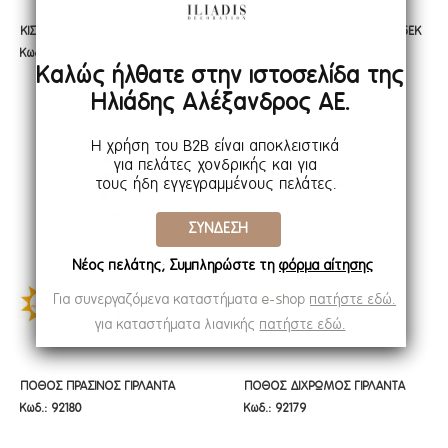
ΚΙΣΣΟΣ ΠΡΑΣΙΝΑΔΑ ΚΡΕΜΑΣΤΗ
ΚΙΣΣΟΣ ΔΙΧΡΩΜΟΣ 40Χ40Χ75ΕΚ
ΚΙΣΣΟΣ ΠΡΑΣΙΝΑΔΑ ΚΡΕΜΑΣΤΗ
ΚΙΣΣΟΣ ΔΙΧΡΩΜΟΣ 40Χ40Χ75ΕΚ
Κωδ.: 92182
Κωδ.: 92181
ΠΡΑΣΙΝΑΔΑ 40Χ40Χ73ΕΚ ΜΕ UV
ΚΡΕΜΑΣΤΗ ΠΡΑΣΙΝΑΔΑ ΜΕ UV
ΠΡΑΣΙΝΑΔΑ 40Χ40Χ73ΕΚ ΜΕ UV
ΚΡΕΜΑΣΤΗ ΠΡΑΣΙΝΑΔΑ ΜΕ UV
Καλώς ήλθατε στην ιστοσελίδα της
KAI FIRE PROTECTION
KAI FIRE PROTECTION
KAI FIRE PROTECTION
KAI FIRE PROTECTION
Ηλιάδης Αλέξανδρος ΑΕ.
(ΒΡΑΔΥΚΑΥΣΤΟ)
(ΒΡΑΔΥΚΑΥΣΤΟ)
(ΒΡΑΔΥΚΑΥΣΤΟ)
(ΒΡΑΔΥΚΑΥΣΤΟ)
Η χρήση του B2B είναι αποκλειστικά
για πελάτες χονδρικής και για
τους ήδη εγγεγραμμένους πελάτες.
ΣΥΝΔΕΣΗ
Νέος πελάτης; Συμπληρώστε τη
φόρμα αίτησης
Για συνεργαζόμενα καταστήματα e-shop
πατήστε εδώ.
για καταστήματα λιανικής
πατήστε εδώ.
ΠΟΘΟΣ ΠΡΑΣΙΝΟΣ ΓΙΡΛΑΝΤΑ
ΠΟΘΟΣ ΔΙΧΡΩΜΟΣ ΓΙΡΛΑΝΤΑ
ΠΟΘΟΣ ΠΡΑΣΙΝΟΣ ΓΙΡΛΑΝΤΑ
ΠΟΘΟΣ ΔΙΧΡΩΜΟΣ ΓΙΡΛΑΝΤΑ
Κωδ.: 92180
Κωδ.: 92179
15Χ5Χ232ΕΚ ΜΕ UV KAI FIRE
Φ15Χ232ΕΚ ΜΕ UV KAI FIRE
15Χ5Χ232ΕΚ ΜΕ UV KAI FIRE
Φ15Χ232ΕΚ ΜΕ UV KAI FIRE
PROTECTION (ΒΡΑΔΥΚΑΥΣΤΟ)
PROTECTION (ΒΡΑΔΥΚΑΥΣΤΟ)
PROTECTION (ΒΡΑΔΥΚΑΥΣΤΟ)
PROTECTION (ΒΡΑΔΥΚΑΥΣΤΟ)