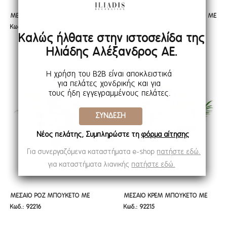
ΜΕΓΑΛΟ ΛΙΛΑ ΜΠΟΥΚΕΤΟ ΜΕ
ΜΕΣΑΙΟ KOKKINO ΜΠΟΥΚΕΤΟ ΜΕ
ΜΕΓΑΛΟ ΛΙΛΑ ΜΠΟΥΚΕΤΟ ΜΕ
ΜΕΣΑΙΟ KOKKINO ΜΠΟΥΚΕΤΟ ΜΕ
Κωδ.: 92218
Κωδ.: 92217
ΤΡΙΑΝΤΑΦΥΛΛΑ UV ΠΡΟΣΤΑΣΙΑ
ΤΡΙΑΝΤΑΦΥΛΛΑ UV ΠΡΟΣΤΑΣΙΑ X7
ΤΡΙΑΝΤΑΦΥΛΛΑ UV ΠΡΟΣΤΑΣΙΑ
ΤΡΙΑΝΤΑΦΥΛΛΑ UV ΠΡΟΣΤΑΣΙΑ
Καλώς ήλθατε στην ιστοσελίδα της
X11 57EK
43EK
X11 57EK
X7 43EK
Ηλιάδης Αλέξανδρος ΑΕ.
Η χρήση του B2B είναι αποκλειστικά
για πελάτες χονδρικής και για
τους ήδη εγγεγραμμένους πελάτες.
ΣΥΝΔΕΣΗ
Νέος πελάτης; Συμπληρώστε τη
φόρμα αίτησης
Για συνεργαζόμενα καταστήματα e-shop
πατήστε εδώ.
για καταστήματα λιανικής
πατήστε εδώ.
ΜΕΣΑΙΟ ΡΟΖ ΜΠΟΥΚΕΤΟ ΜΕ
ΜΕΣΑΙΟ ΚΡΕΜ ΜΠΟΥΚΕΤΟ ΜΕ
ΜΕΣΑΙΟ ΡΟΖ ΜΠΟΥΚΕΤΟ ΜΕ
ΜΕΣΑΙΟ ΚΡΕΜ ΜΠΟΥΚΕΤΟ ΜΕ
Κωδ.: 92216
Κωδ.: 92215
ΤΡΙΑΝΤΑΦΥΛΛΑ UV ΠΡΟΣΤΑΣΙΑ X7
ΤΡΙΑΝΤΑΦΥΛΛΑ UV ΠΡΟΣΤΑΣΙΑ X7
ΤΡΙΑΝΤΑΦΥΛΛΑ UV ΠΡΟΣΤΑΣΙΑ
ΤΡΙΑΝΤΑΦΥΛΛΑ UV ΠΡΟΣΤΑΣΙΑ
43EK
43EK
X7 43EK
X7 43EK