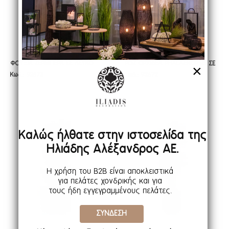
ΦΟΥΞΙΑ ΖΕΡΜΠΕΡΑ ΣΕ ΛΕΥΚΟ
ΡΟΖ ΟΡΧΙΔΕΑ PHALAENOPSIS ΣΕ
ΦΟΥΞΙΑ ΖΕΡΜΠΕΡΑ ΣΕ ΛΕΥΚΟ
ΡΟΖ ΟΡΧΙΔΕΑ PHALAENOPSIS ΣΕ
×
Κωδ.: 92673
Κωδ.: 92672
ΚΕΡΑΜΙΚΟ ΓΛΑΣΤΡΑΚΙ 20ΕΚ
ΛΕΥΚΟ ΚΕΡΑΜΙΚΟ ΚΑΣΠΩ 28ΕΚ
ΚΕΡΑΜΙΚΟ ΓΛΑΣΤΡΑΚΙ 20ΕΚ
ΛΕΥΚΟ ΚΕΡΑΜΙΚΟ ΚΑΣΠΩ 28ΕΚ
Καλώς ήλθατε στην ιστοσελίδα της
Ηλιάδης Αλέξανδρος ΑΕ.
Η χρήση του B2B είναι αποκλειστικά
για πελάτες χονδρικής και για
τους ήδη εγγεγραμμένους πελάτες.
ΣΥΝΔΕΣΗ