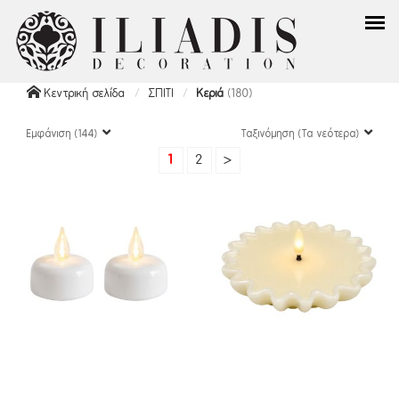
Κεντρική σελίδα
ΣΠΙΤΙ
Κεριά
(180)
Εμφάνιση (144)
Ταξινόμηση (Τα νεότερα)
1
2
>