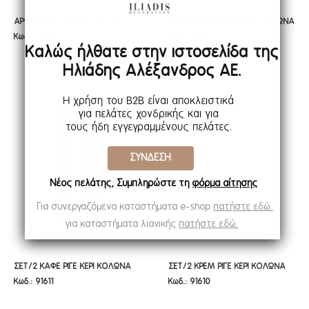
ΑΡΩΜΑΤΙΚΟ ΚΕΡΙ ΣΕ ΠΟΤΗΡΙ
ΣΕΤ/2 ΣΟΜΩΝ ΡΙΓΕ ΚΕΡΙ ΚΟΛΩΝΑ
ΑΡΩΜΑΤΙΚΟ ΚΕΡΙ ΣΕ ΠΟΤΗΡΙ
ΣΕΤ/2 ΣΟΜΩΝ ΡΙΓΕ ΚΕΡΙ ΚΟΛΩΝΑ
Κωδ.: 94617
Κωδ.: 91612
SANDALWOOD 7X8EK
Φ3,5Χ22,5ΕΚ ΧΕΙΡΟΠΟΙΗΤΟ
SANDALWOOD 7X8EK
Φ3,5Χ22,5ΕΚ ΧΕΙΡΟΠΟΙΗΤΟ
Καλώς ήλθατε στην ιστοσελίδα της
ΑΡΩΜΑΤΙΚΟ
ΑΡΩΜΑΤΙΚΟ
Ηλιάδης Αλέξανδρος ΑΕ.
Η χρήση του B2B είναι αποκλειστικά
για πελάτες χονδρικής και για
τους ήδη εγγεγραμμένους πελάτες.
ΣΥΝΔΕΣΗ
Νέος πελάτης; Συμπληρώστε τη
φόρμα αίτησης
Για συνεργαζόμενα καταστήματα e-shop
πατήστε εδώ.
για καταστήματα λιανικής
πατήστε εδώ.
ΣΕΤ/2 ΚΑΦΕ ΡΙΓΕ ΚΕΡΙ ΚΟΛΩΝΑ
ΣΕΤ/2 ΚΡΕΜ ΡΙΓΕ ΚΕΡΙ ΚΟΛΩΝΑ
ΣΕΤ/2 ΚΑΦΕ ΡΙΓΕ ΚΕΡΙ ΚΟΛΩΝΑ
ΣΕΤ/2 ΚΡΕΜ ΡΙΓΕ ΚΕΡΙ ΚΟΛΩΝΑ
Κωδ.: 91611
Κωδ.: 91610
Φ3,5Χ22,5ΕΚ ΧΕΙΡΟΠΟΙΗΤΟ
Φ3,5Χ22,5ΕΚ ΧΕΙΡΟΠΟΙΗΤΟ
Φ3,5Χ22,5ΕΚ ΧΕΙΡΟΠΟΙΗΤΟ
Φ3,5Χ22,5ΕΚ ΧΕΙΡΟΠΟΙΗΤΟ
ΑΡΩΜΑΤΙΚΟ
ΑΡΩΜΑΤΙΚΟ
ΑΡΩΜΑΤΙΚΟ
ΑΡΩΜΑΤΙΚΟ