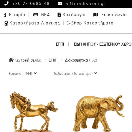
+30 2310685148
ai@iliadis.com.gr
Εταιρία
ΝΕΑ
Κατάλογοι
Επικοινωνία
|
Καταστήματα Λιανικής
E-Shop Καταστήματα
ΣΠΙΤΙ
ΕΙΔΗ ΚΗΠΟΥ - ΕΞΩΤΕΡΙΚΟΥ ΧΩΡΟ
Δέντρα με Ενσωματωμένα Λαμπάκια
Διακοσμητικά Εξωτερικού Χώρου
Κεντρική σελίδα
ΣΠΙΤΙ
Διακοσμητικά
(132)
Εμφάνιση (144)
Ταξινόμηση (Τα νεότερα)