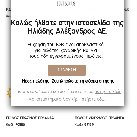
ΚΙΣΣΟΣ ΠΡΑΣΙΝΑΔΑ ΚΡΕΜΑΣΤΗ
ΚΙΣΣΟΣ ΔΙΧΡΩΜΟΣ 40Χ40Χ75ΕΚ
ΚΙΣΣΟΣ ΠΡΑΣΙΝΑΔΑ ΚΡΕΜΑΣΤΗ
ΚΙΣΣΟΣ ΔΙΧΡΩΜΟΣ 40Χ40Χ75ΕΚ
Κωδ.: 92182
Κωδ.: 92181
ΠΡΑΣΙΝΑΔΑ 40Χ40Χ73ΕΚ ΜΕ UV
ΚΡΕΜΑΣΤΗ ΠΡΑΣΙΝΑΔΑ ΜΕ UV
ΠΡΑΣΙΝΑΔΑ 40Χ40Χ73ΕΚ ΜΕ UV
ΚΡΕΜΑΣΤΗ ΠΡΑΣΙΝΑΔΑ ΜΕ UV
Καλώς ήλθατε στην ιστοσελίδα της
KAI FIRE PROTECTION
KAI FIRE PROTECTION
KAI FIRE PROTECTION
KAI FIRE PROTECTION
Ηλιάδης Αλέξανδρος ΑΕ.
(ΒΡΑΔΥΚΑΥΣΤΟ)
(ΒΡΑΔΥΚΑΥΣΤΟ)
(ΒΡΑΔΥΚΑΥΣΤΟ)
(ΒΡΑΔΥΚΑΥΣΤΟ)
Η χρήση του B2B είναι αποκλειστικά
για πελάτες χονδρικής και για
τους ήδη εγγεγραμμένους πελάτες.
ΣΥΝΔΕΣΗ
Νέος πελάτης; Συμπληρώστε τη
φόρμα αίτησης
Για συνεργαζόμενα καταστήματα e-shop
πατήστε εδώ.
για καταστήματα λιανικής
πατήστε εδώ.
ΠΟΘΟΣ ΠΡΑΣΙΝΟΣ ΓΙΡΛΑΝΤΑ
ΠΟΘΟΣ ΔΙΧΡΩΜΟΣ ΓΙΡΛΑΝΤΑ
ΠΟΘΟΣ ΠΡΑΣΙΝΟΣ ΓΙΡΛΑΝΤΑ
ΠΟΘΟΣ ΔΙΧΡΩΜΟΣ ΓΙΡΛΑΝΤΑ
Κωδ.: 92180
Κωδ.: 92179
15Χ5Χ232ΕΚ ΜΕ UV KAI FIRE
Φ15Χ232ΕΚ ΜΕ UV KAI FIRE
15Χ5Χ232ΕΚ ΜΕ UV KAI FIRE
Φ15Χ232ΕΚ ΜΕ UV KAI FIRE
PROTECTION (ΒΡΑΔΥΚΑΥΣΤΟ)
PROTECTION (ΒΡΑΔΥΚΑΥΣΤΟ)
PROTECTION (ΒΡΑΔΥΚΑΥΣΤΟ)
PROTECTION (ΒΡΑΔΥΚΑΥΣΤΟ)