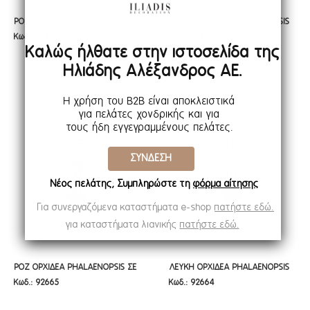
ΡΟΖ ΟΡΧΙΔΕΑ PHALAENOPSIS ΣΕ
ΛΕΥΚΗ ΟΡΧΙΔΕΑ PHALAENOPSIS
ΡΟΖ ΟΡΧΙΔΕΑ PHALAENOPSIS ΣΕ
ΛΕΥΚΗ ΟΡΧΙΔΕΑ PHALAENOPSIS
Κωδ.: 92672
Κωδ.: 92671
ΛΕΥΚΟ ΚΕΡΑΜΙΚΟ ΚΑΣΠΩ 28ΕΚ
ΣΕ ΛΕΥΚΟ ΚΕΡΑΜΙΚΟ ΚΑΣΠΩ 28ΕΚ
ΛΕΥΚΟ ΚΕΡΑΜΙΚΟ ΚΑΣΠΩ 28ΕΚ
ΣΕ ΛΕΥΚΟ ΚΕΡΑΜΙΚΟ ΚΑΣΠΩ
Καλώς ήλθατε στην ιστοσελίδα της
28ΕΚ
Ηλιάδης Αλέξανδρος ΑΕ.
Η χρήση του B2B είναι αποκλειστικά
για πελάτες χονδρικής και για
τους ήδη εγγεγραμμένους πελάτες.
ΣΥΝΔΕΣΗ
Νέος πελάτης; Συμπληρώστε τη
φόρμα αίτησης
Για συνεργαζόμενα καταστήματα e-shop
πατήστε εδώ.
για καταστήματα λιανικής
πατήστε εδώ.
ΡΟΖ ΟΡΧΙΔΕΑ PHALAENOPSIS ΣΕ
ΛΕΥΚΗ ΟΡΧΙΔΕΑ PHALAENOPSIS
ΡΟΖ ΟΡΧΙΔΕΑ PHALAENOPSIS ΣΕ
ΛΕΥΚΗ ΟΡΧΙΔΕΑ PHALAENOPSIS
Κωδ.: 92665
Κωδ.: 92664
ΕΚΡΟΥ ΚΕΡΑΜΙΚΟ ΚΑΣΠΩ 190ΕΚ
ΣΕ ΕΚΡΟΥ ΚΕΡΑΜΙΚΟ ΚΑΣΠΩ
ΕΚΡΟΥ ΚΕΡΑΜΙΚΟ ΚΑΣΠΩ 190ΕΚ
ΣΕ ΕΚΡΟΥ ΚΕΡΑΜΙΚΟ ΚΑΣΠΩ
190ΕΚ
190ΕΚ