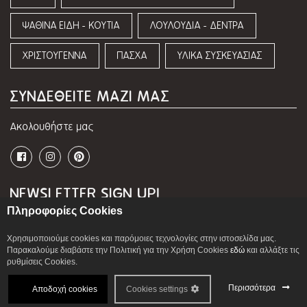
ΨΑΘΙΝΑ ΕΙΔΗ - ΚΟΥΤΙΑ
ΛΟΥΛΟΥΔΙΑ - ΔΕΝΤΡΑ
ΧΡΙΣΤΟΥΓΕΝΝΑ
ΠΑΣΧΑ
ΥΛΙΚΑ ΣΥΣΚΕΥΑΣΙΑΣ
ΣΥΝΔΕΘΕΙΤΕ ΜΑΖΙ ΜΑΣ
Ακολουθήστε μας
NEWSLETTER SIGN UP!
Πληροφορίες Cookies
Χρησιμοποιούμε cookies και παρόμοιες τεχνολογίες στην ιστοσελίδα μας.
Έχω διαβάσει και αποδέχομαι τους
όρους χρήσης και την
Παρακαλούμε διαβάστε την Πολιτική για την Χρήση Cookies
εδώ
και αλλάξτε τις
πολιτική απορρήτου
ρυθμίσεις Cookies.
Περισσότερα
Αποδοχή
cookies
Cookies settings
Cookie