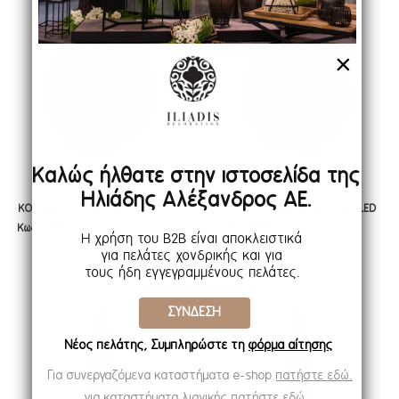
×
Καλώς ήλθατε στην ιστοσελίδα της
Ηλιάδης Αλέξανδρος ΑΕ.
ΚΟΚΚΙΝΗ ΓΥΑΛΙΝΗ ΜΠΑΛΑ ΜΕ
ΧΡΥΣΗ ΓΥΑΛΙΝΗ ΜΠΑΛΑ ΜΕ LED
ΚΟΚΚΙΝΗ ΓΥΑΛΙΝΗ ΜΠΑΛΑ ΜΕ
ΧΡΥΣΗ ΓΥΑΛΙΝΗ ΜΠΑΛΑ ΜΕ LED
Κωδ.: 90914
Κωδ.: 90913
LED ΦΩΣ Φ18ΕΚ ΜΠΑΤΑΡΙΑΣ
ΦΩΣ Φ18ΕΚ ΜΠΑΤΑΡΙΑΣ
LED ΦΩΣ Φ18ΕΚ ΜΠΑΤΑΡΙΑΣ
ΦΩΣ Φ18ΕΚ ΜΠΑΤΑΡΙΑΣ
Η χρήση του B2B είναι αποκλειστικά
ΠΕΡΙΣΤΡΕΦΟΜΕΝΗ
ΠΕΡΙΣΤΡΕΦΟΜΕΝΗ
ΠΕΡΙΣΤΡΕΦΟΜΕΝΗ
ΠΕΡΙΣΤΡΕΦΟΜΕΝΗ
για πελάτες χονδρικής και για
τους ήδη εγγεγραμμένους πελάτες.
ΣΥΝΔΕΣΗ
Νέος πελάτης; Συμπληρώστε τη
φόρμα αίτησης
Για συνεργαζόμενα καταστήματα e-shop
πατήστε εδώ.
για καταστήματα λιανικής
πατήστε εδώ.