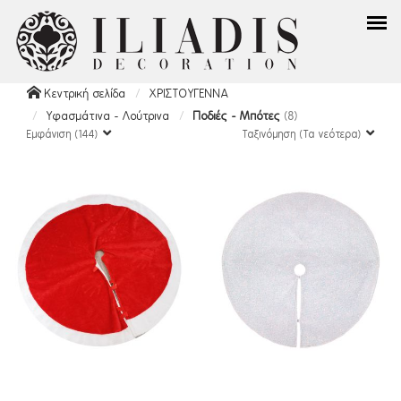
Κεντρική σελίδα
ΧΡΙΣΤΟΥΓΕΝΝΑ
Υφασμάτινα - Λούτρινα
Ποδιές - Μπότες
(8)
Εμφάνιση (144)
Ταξινόμηση (Τα νεότερα)