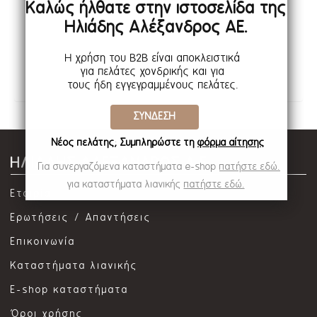
Καλώς ήλθατε στην ιστοσελίδα της
Ηλιάδης Αλέξανδρος ΑΕ.
Κωδ.:79945
Η χρήση του B2B είναι αποκλειστικά
για πελάτες χονδρικής και για
τους ήδη εγγεγραμμένους πελάτες.
ΣΥΝΔΕΣΗ
Νέος πελάτης; Συμπληρώστε τη
φόρμα αίτησης
ΗΛΙΑΔΗΣ ΑΛΕΞΑΝΔΡΟΣ Α.Ε.
Για συνεργαζόμενα καταστήματα e-shop
πατήστε εδώ.
για καταστήματα λιανικής
πατήστε εδώ.
Εταιρία
Ερωτήσεις / Απαντήσεις
Επικοινωνία
Καταστήματα λιανικής
E-shop καταστήματα
Όροι χρήσης