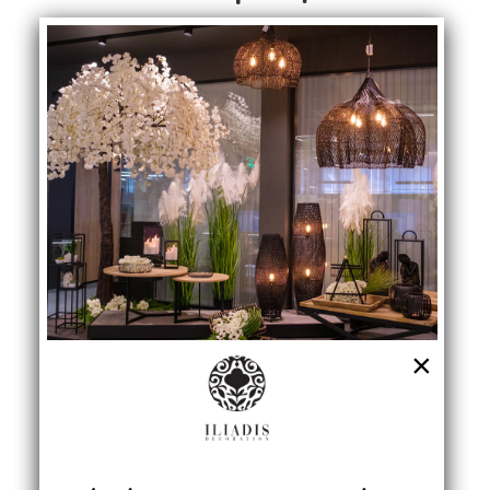
Κωδ.:79945
Κωδ.:79945
×