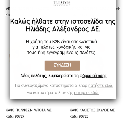
ΛΕΥΚΟ ΠΟΛΥΡΕΖΙΝ ΚΑΘΙΣΤΟ
ΛΕΥΚΟ ΠΟΛΥΡΕΖΙΝ ΟΡΘΙΟ ΕΛΑΦΙ
ΛΕΥΚΟ ΠΟΛΥΡΕΖΙΝ ΚΑΘΙΣΤΟ
ΛΕΥΚΟ ΠΟΛΥΡΕΖΙΝ ΟΡΘΙΟ ΕΛΑΦΙ
Κωδ.: 90815
Κωδ.: 90814
ΕΛΑΦΙ 18Χ12Χ21ΕΚ
25Χ12Χ31ΕΚ
ΕΛΑΦΙ 18Χ12Χ21ΕΚ
25Χ12Χ31ΕΚ
Καλώς ήλθατε στην ιστοσελίδα της
Ηλιάδης Αλέξανδρος ΑΕ.
Η χρήση του B2B είναι αποκλειστικά
για πελάτες χονδρικής και για
τους ήδη εγγεγραμμένους πελάτες.
ΣΥΝΔΕΣΗ
Νέος πελάτης; Συμπληρώστε τη
φόρμα αίτησης
Για συνεργαζόμενα καταστήματα e-shop
πατήστε εδώ.
για καταστήματα λιανικής
πατήστε εδώ.
ΚΑΦΕ ΠΟΛΥΡΕΖΙΝ ΜΠΟΤΑ ΜΕ
ΚΑΦΕ ΚΑΘΙΣΤΟΣ ΣΚΥΛΟΣ ΜΕ
ΚΑΦΕ ΠΟΛΥΡΕΖΙΝ ΜΠΟΤΑ ΜΕ
ΚΑΦΕ ΚΑΘΙΣΤΟΣ ΣΚΥΛΟΣ ΜΕ
Κωδ.: 90727
Κωδ.: 90725
ΣΚΥΛΑΚΙ ΠΟΥ ΚΟΙΜΑΤΑΙ ΚΑΙ LED
ΚΟΚΚΙΝΟ ΣΚΟΥΦΟ 9,5Χ8Χ12,5ΕΚ
ΣΚΥΛΑΚΙ ΠΟΥ ΚΟΙΜΑΤΑΙ ΚΑΙ LED
ΚΟΚΚΙΝΟ ΣΚΟΥΦΟ 9,5Χ8Χ12,5ΕΚ
ΦΩΣ 22Χ13Χ24ΕΚ
ΦΩΣ 22Χ13Χ24ΕΚ