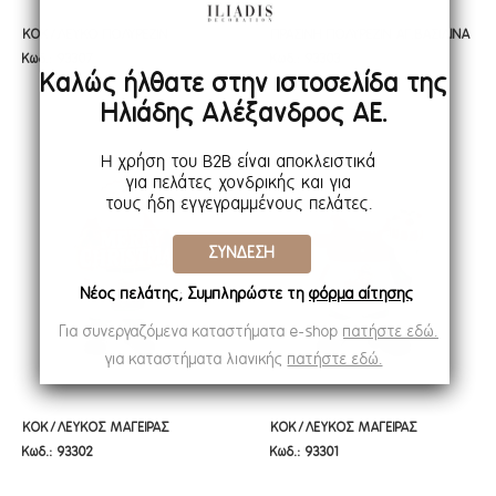
ΚΟΚ/ΛΕΥΚΟ ΠΟΛΥΡΕΖΙΝ
ΠΡΑΣΙΝΗ ΠΟΛΥΡΕΖΙΝ ΑΓ.ΒΑΣΙΛΙΝΑ
ΚΟΚ/ΛΕΥΚΟ ΠΟΛΥΡΕΖΙΝ
ΠΡΑΣΙΝΗ ΠΟΛΥΡΕΖΙΝ ΑΓ.ΒΑΣΙΛΙΝΑ
Κωδ.: 93307
Κωδ.: 93303
ΜΠΑΣΤΟΥΝΙΑ 15,5Χ7,6Χ26ΕΚ
ΜΕ ΚΟΥΠΑ ΚΑΙ ΜΠΙΣΚΟΤΟ
ΜΠΑΣΤΟΥΝΙΑ 15,5Χ7,6Χ26ΕΚ
ΜΕ ΚΟΥΠΑ ΚΑΙ ΜΠΙΣΚΟΤΟ
Καλώς ήλθατε στην ιστοσελίδα της
12Χ11Χ27ΕΚ
12Χ11Χ27ΕΚ
Ηλιάδης Αλέξανδρος ΑΕ.
Η χρήση του B2B είναι αποκλειστικά
για πελάτες χονδρικής και για
τους ήδη εγγεγραμμένους πελάτες.
ΣΥΝΔΕΣΗ
Νέος πελάτης; Συμπληρώστε τη
φόρμα αίτησης
Για συνεργαζόμενα καταστήματα e-shop
πατήστε εδώ.
για καταστήματα λιανικής
πατήστε εδώ.
ΚΟΚ/ΛΕΥΚΟΣ ΜΑΓΕΙΡΑΣ
ΚΟΚ/ΛΕΥΚΟΣ ΜΑΓΕΙΡΑΣ
ΚΟΚ/ΛΕΥΚΟΣ ΜΑΓΕΙΡΑΣ
ΚΟΚ/ΛΕΥΚΟΣ ΜΑΓΕΙΡΑΣ
Κωδ.: 93302
Κωδ.: 93301
ΠΟΛΥΡΕΖΙΝ ΑΓ.ΒΑΣΙΛΗΣ ΠΟΥ
ΠΟΛΥΡΕΖΙΝ ΑΓ.ΒΑΣΙΛΗΣ
ΠΟΛΥΡΕΖΙΝ ΑΓ.ΒΑΣΙΛΗΣ ΠΟΥ
ΠΟΛΥΡΕΖΙΝ ΑΓ.ΒΑΣΙΛΗΣ
ΚΡΑΤΑΕΙ ΤΑΜΠΕΛΑ MERRY
9Χ7,5Χ15,5ΕΚ
ΚΡΑΤΑΕΙ ΤΑΜΠΕΛΑ MERRY
9Χ7,5Χ15,5ΕΚ