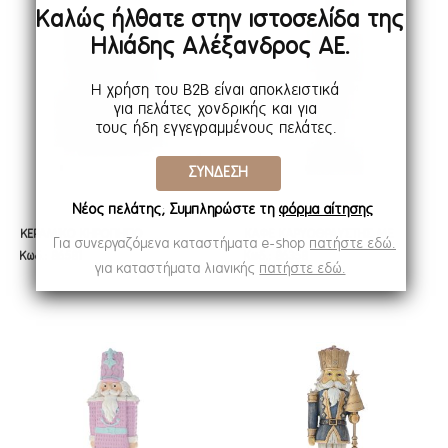
Καλώς ήλθατε στην ιστοσελίδα της
Ηλιάδης Αλέξανδρος ΑΕ.
Η χρήση του B2B είναι αποκλειστικά
για πελάτες χονδρικής και για
τους ήδη εγγεγραμμένους πελάτες.
ΣΥΝΔΕΣΗ
Νέος πελάτης; Συμπληρώστε τη
φόρμα αίτησης
ΚΕΡΑΜΙΚΟ ΚΗΡΟΠΗΓΙΟ
ΚΑΦΕ ΚΑΡΥΟΘΡΑΥΣΤΗΣ ΜΕ
ΚΕΡΑΜΙΚΟ ΚΗΡΟΠΗΓΙΟ
ΚΑΦΕ ΚΑΡΥΟΘΡΑΥΣΤΗΣ ΜΕ
Για συνεργαζόμενα καταστήματα e-shop
πατήστε εδώ.
Κωδ.: 86581
Κωδ.: 86358
ΚΑΡΥΟΘΡΑΥΣΤΗΣ 8Χ9ΕΚ
ΣΚΗΠΤΡΟ 10Χ10Χ32ΕΚ
ΚΑΡΥΟΘΡΑΥΣΤΗΣ 8Χ9ΕΚ
ΣΚΗΠΤΡΟ 10Χ10Χ32ΕΚ
για καταστήματα λιανικής
πατήστε εδώ.