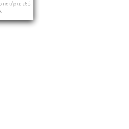
op
πατήστε εδώ.
.