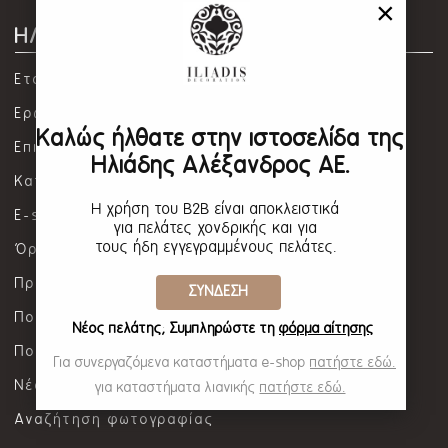
×
ΗΛΙΑΔΗΣ ΑΛΕΞΑΝΔΡΟΣ Α.Ε.
Εταιρία
Ερωτήσεις / Απαντήσεις
Καλώς ήλθατε στην ιστοσελίδα της
Επικοινωνία
Ηλιάδης Αλέξανδρος ΑΕ.
Καταστήματα λιανικής
Η χρήση του B2B είναι αποκλειστικά
E-shop καταστήματα
για πελάτες χονδρικής και για
τους ήδη εγγεγραμμένους πελάτες.
Όροι χρήσης
Προστασία προσωπικών δεδομένων
ΣΥΝΔΕΣΗ
Πολιτική Cookies
Νέος πελάτης; Συμπληρώστε τη
φόρμα αίτησης
Πολιτική βίας και παρενόχλησης
Για συνεργαζόμενα καταστήματα e-shop
πατήστε εδώ.
Νέα
για καταστήματα λιανικής
πατήστε εδώ.
Αναζήτηση φωτογραφίας