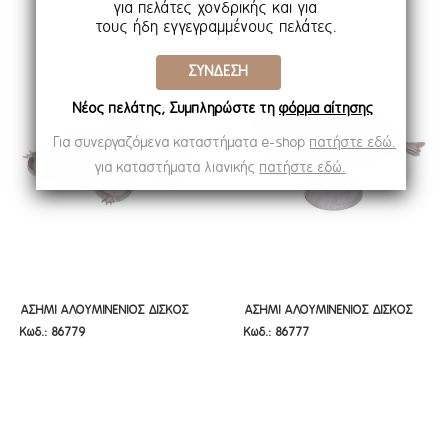
/31,5Χ21Χ11 /24Χ16Χ11ΕΚ
/31,5Χ21Χ11 /24Χ16Χ11ΕΚ
για πελάτες χονδρικής και για
τους ήδη εγγεγραμμένους πελάτες.
ΣΥΝΔΕΣΗ
Νέος πελάτης; Συμπληρώστε τη
φόρμα αίτησης
Για συνεργαζόμενα καταστήματα e-shop
πατήστε εδώ.
για καταστήματα λιανικής
πατήστε εδώ.
ΑΣΗΜΙ ΑΛΟΥΜΙΝΕΝΙΟΣ ΔΙΣΚΟΣ
ΑΣΗΜΙ ΑΛΟΥΜΙΝΕΝΙΟΣ ΔΙΣΚΟΣ
ΑΣΗΜΙ ΑΛΟΥΜΙΝΕΝΙΟΣ ΔΙΣΚΟΣ
ΑΣΗΜΙ ΑΛΟΥΜΙΝΕΝΙΟΣ ΔΙΣΚΟΣ
Κωδ.: 86779
Κωδ.: 86777
ΡΟΔΙ 37Χ26Χ4ΕΚ
ΡΟΔΙ Φ31Χ22ΕΚ
ΡΟΔΙ 37Χ26Χ4ΕΚ
ΡΟΔΙ Φ31Χ22ΕΚ