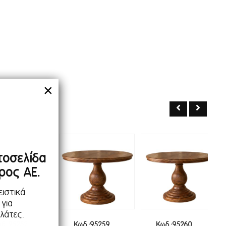
×
τοσελίδα
ρος ΑΕ.
ειστικά
 για
λάτες.
δ.:95252
Κωδ.:95259
Κωδ.:95260