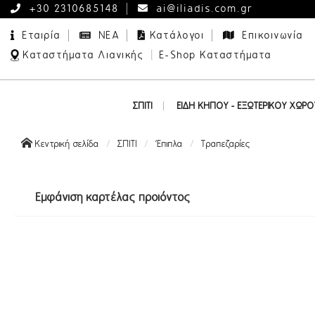
+30 2310685148
ai@iliadis.com.gr
Εταιρία
ΝΕΑ
Κατάλογοι
Επικοινωνία
|
Καταστήματα Λιανικής
E-Shop Καταστήματα
ΣΠΙΤΙ
ΕΙΔΗ ΚΗΠΟΥ - ΕΞΩΤΕΡΙΚΟΥ ΧΩΡΟ
Δέντρα με Ενσωματωμένα Λαμπάκια
Διακοσμητικά Εξωτερικού Χώρου
Κεντρική σελίδα
ΣΠΙΤΙ
Έπιπλα
Τραπεζαρίες
Εμφάνιση καρτέλας προϊόντος