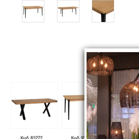
Κωδ.:85272
Κωδ.:93759
Κωδ.:93