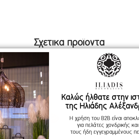
Σχετικα προϊοντα
Καλώς ήλθατε στην ισ
της Ηλιάδης Αλέξανδ
Η χρήση του B2B είναι αποκλ
για πελάτες χονδρικής και
τους ήδη εγγεγραμμένους πε
742
Κωδ.:95213
Κωδ.:95251
Κω