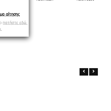
μα αίτησης
op
πατήστε εδώ.
.