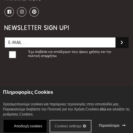
NEWSLETTER SIGN UP!
Έχω διαβάσει και αποδέχομαι τους
όρους χρήσης και την
πολιτική απορρήτου
Πληροφορίες Cookies
Χρησιμοποιούμε cookies και παρόμοιες τεχνολογίες στην ιστοσελίδα μας.
Παρακαλούμε διαβάστε την Πολιτική για την Χρήση Cookies
εδώ
και αλλάξτε τις
© 2026 ILIADIS ALEXANDROS S.A. All Rights
ρυθμίσεις Cookies.
Reserved. Development By
CITYCOM I.S.
Περισσότερα
Αποδοχή
cookies
Cookies settings
Cookie