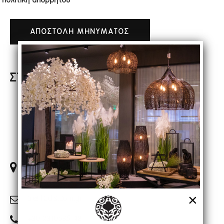
πολιτική απορρήτου
ΑΠΟΣΤΟΛΗ ΜΗΝΥΜΑΤΟΣ
ΣΤΟΙΧΕΙΑ ΕΠΙΚΟΙΝΩΝΙΑΣ
ΗΛΙΑΔΗΣ ΑΛΕΞΑΝΔΡΟΣ Α.Ε.
ΤΕΧΝΗΤΑ ΑΝΘΗ ΨΑΘΙΝΑ ΕΠΟΧΙΑΚΑ
ΑΦΜ: 094447589
ΑΡ. Γ.Ε.Μ.Η.: 057896304000
7ο χλμ Εθνικής Οδού Θεσσαλονίκης – Λαγκαδά,
Θεσσαλονίκη 56429 ΤΘ: 40310
×
ai@iliadis.com.gr
+30 2310685148