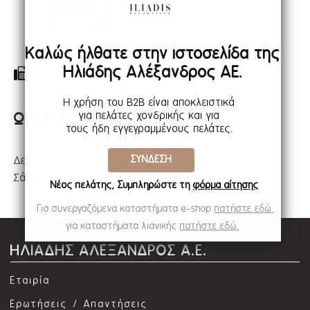
+30 2310685149
+30 2310603020
+30 2310686137
Καλώς ήλθατε στην ιστοσελίδα της
Ηλιάδης Αλέξανδρος ΑΕ.
+30 2310686138
Η χρήση του B2B είναι αποκλειστικά
για πελάτες χονδρικής και για
ΩΡΕΣ ΛΕΙΤΟΥΡΓΙΑΣ ΕΤΑΙΡΙΑΣ
τους ήδη εγγεγραμμένους πελάτες.
ΣΥΝΔΕΣΗ
Δευτέρα-Παρασκευή: 8:30 - 16:30
Σάββατο - Κυριακή κλειστά
Νέος πελάτης; Συμπληρώστε τη
φόρμα αίτησης
Για συνεργαζόμενα καταστήματα e-shop
πατήστε εδώ.
για καταστήματα λιανικής
πατήστε εδώ.
ΗΛΙΑΔΗΣ ΑΛΕΞΑΝΔΡΟΣ Α.Ε.
Εταιρία
Ερωτήσεις / Απαντήσεις