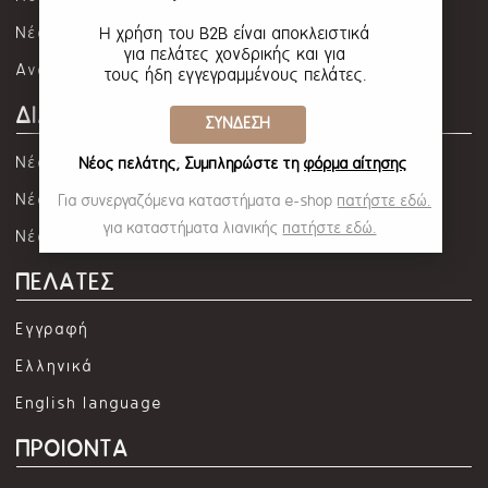
Νέα
Η χρήση του B2B είναι αποκλειστικά
για πελάτες χονδρικής και για
Αναζήτηση φωτογραφίας
τους ήδη εγγεγραμμένους πελάτες.
ΔΙΑΘΕΣΙΜΑ
ΣΥΝΔΕΣΗ
Νέα προϊόντα
Νέος πελάτης; Συμπληρώστε τη
φόρμα αίτησης
Νέα προϊόντα ΣΠΙΤΙ
Για συνεργαζόμενα καταστήματα e-shop
πατήστε εδώ.
για καταστήματα λιανικής
πατήστε εδώ.
Νέα προϊόντα ΧΡΙΣΤΟΥΓΕΝΝΑ
ΠΕΛΑΤΕΣ
Εγγραφή
Ελληνικά
English language
ΠΡΟΙΟΝΤΑ